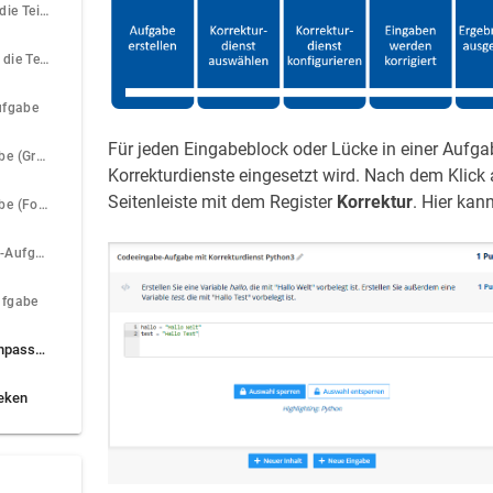
Freitext-Aufgabe, die Teilpunkte zulässt
Hotspot-Aufgabe, die Teilpunkte zulässt
ufgabe
Für jeden Eingabeblock oder Lücke in einer Aufgab
Lückentext-Aufgabe (Gruppierung von Lücken)
Korrekturdienste eingesetzt wird. Nach dem Klick
Seitenleiste mit dem Register
Korrektur
. Hier kan
Lückentext-Aufgabe (Folgefehler, Kommentare)
Mehrfachauswahl-Aufgabe
ufgabe
Nachträgliche Code-Anpassungen
heken