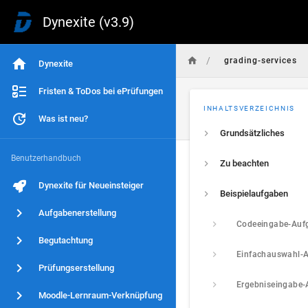
Dynexite (v3.9)
/
grading-services
Dynexite
Fristen & ToDos bei ePrüfungen
INHALTSVERZEICHNIS
Was ist neu?
Grundsätzliches
Benutzerhandbuch
Zu beachten
Dynexite für Neueinsteiger
Beispielaufgaben
Aufgabenerstellung
Codeeingabe-Auf
Begutachtung
Einfachauswahl-
Prüfungserstellung
Ergebniseingabe-
Moodle-Lernraum-Verknüpfung