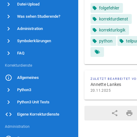
Datei-Upload
folgefehler
Was sehen Studierende?
korrekturdienst
Administration
korrekturlogik
Symbolerklärungen
python
teilp
FAQ
Korrekturdienste
Allgemeines
ZULETZT BEARBEITET V
Annette Lankes
Python3
20.11.2025
Python3 Unit Tests
Eigene Korrekturdienste
Administration