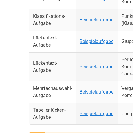
Korre
Klassifikations-
Punkt
Beispielaufgabe
Aufgabe
(Klas
Lückentext-
Beispielaufgabe
Grup
Aufgabe
Berüc
Lückentext-
Beispielaufgabe
Komme
Aufgabe
Code-
Mehrfachauswahl-
Verga
Beispielaufgabe
Aufgabe
Korre
Tabellenlücken-
Beispielaufgabe
Über
Aufgabe