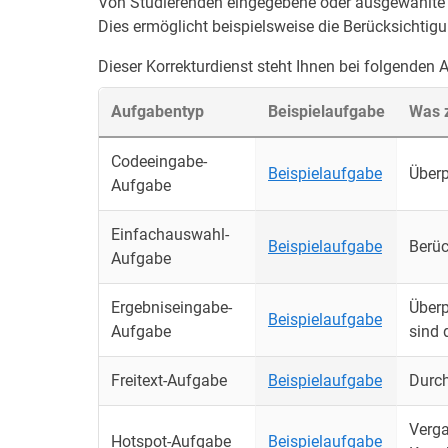
Von Studierenden eingegebene oder ausgewählte An
Dies ermöglicht beispielsweise die Berücksichtig
Dieser Korrekturdienst steht Ihnen bei folgenden
Aufgabentyp
Beispielaufgabe
Was z
Codeeingabe-
Beispielaufgabe
Überp
Aufgabe
Einfachauswahl-
Beispielaufgabe
Berüc
Aufgabe
Ergebniseingabe-
Überp
Beispielaufgabe
Aufgabe
sind 
Freitext-Aufgabe
Beispielaufgabe
Durch
Verga
Hotspot-Aufgabe
Beispielaufgabe