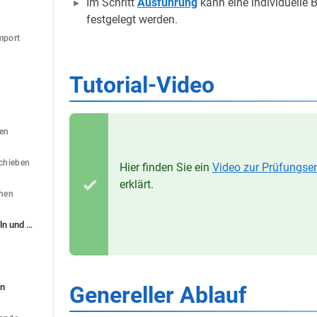
Im Schritt
Ausführung
kann eine individuelle 
festgelegt werden.
mport
Tutorial-Video
nen
­
chieben
Hier finden Sie ein
Video zur Prüfungser
erklärt.
chen
Eine Prüfung entwickeln und veröffentlichen
en
Genereller Ablauf