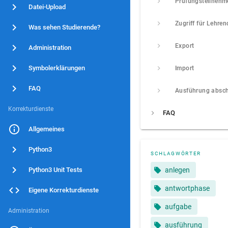
Prüfungsteilnehm
Datei-Upload
Zugriff für Lehren
Was sehen Studierende?
Export
Administration
Symbolerklärungen
Import
FAQ
Ausführung absch
Korrekturdienste
FAQ
Allgemeines
Python3
SCHLAGWÖRTER
Python3 Unit Tests
anlegen
antwortphase
Eigene Korrekturdienste
aufgabe
Administration
ausführung