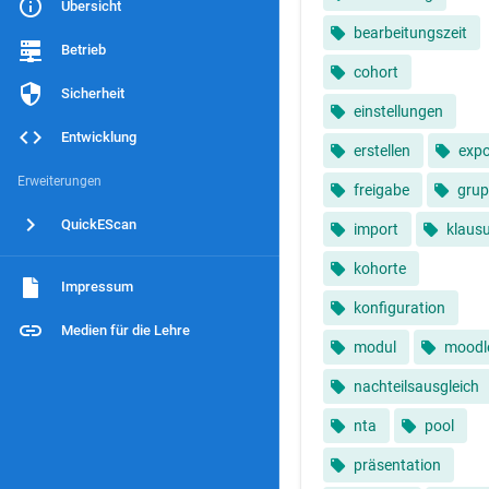
Übersicht
bearbeitungszeit
Betrieb
cohort
Sicherheit
einstellungen
Entwicklung
erstellen
expo
Erweiterungen
freigabe
gru
QuickEScan
import
klaus
kohorte
Impressum
konfiguration
Medien für die Lehre
modul
moodl
nachteilsausgleich
nta
pool
präsentation