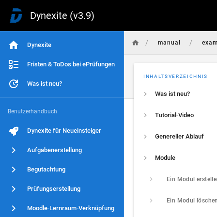
Dynexite (v3.9)
/
/
manual
exa
Dynexite
Fristen & ToDos bei ePrüfungen
INHALTSVERZEICHNIS
Was ist neu?
Was ist neu?
Benutzerhandbuch
Tutorial-Video
Dynexite für Neueinsteiger
Genereller Ablauf
Aufgabenerstellung
Module
Begutachtung
Ein Modul erstell
Prüfungserstellung
Ein Modul lösche
Moodle-Lernraum-Verknüpfung