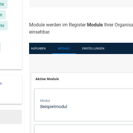
te
an
Module werden im Register
Module
Ihrer Organisa
nte
einsehbar.
ON