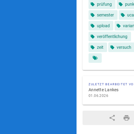
prüfung
punk
semester
uc
upload
varia
veröffentlichung
zeit
versuch
ZULETZT BEARBEITET V
Annette Lankes
01.06.2026