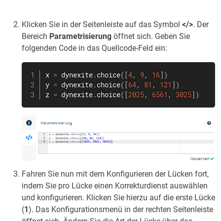
Klicken Sie in der Seitenleiste auf das Symbol
</>
. Der
Bereich
Parametrisierung
öffnet sich. Geben Sie
folgenden Code in das Quellcode-Feld ein:
x 
=
 dynexite
.
choice
(
[
4
,
9
,
16
]
)
y 
=
 dynexite
.
choice
(
[
64
,
81
,
121
]
)
z 
=
 dynexite
.
choice
(
[
2025
,
6561
,
3025
]
)
Fahren Sie nun mit dem Konfigurieren der Lücken fort,
indem Sie pro Lücke einen Korrekturdienst auswählen
und konfigurieren. Klicken Sie hierzu auf die erste Lücke
(
1
). Das Konfigurationsmenü in der rechten Seitenleiste