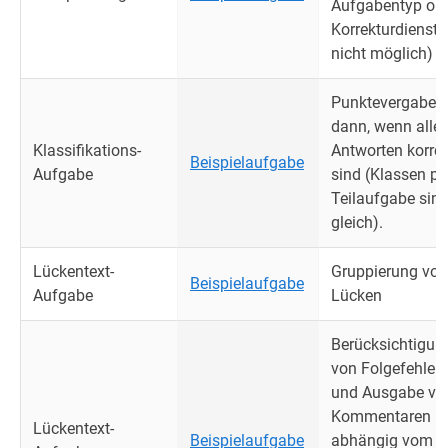
Aufgabentyp oh
Korrekturdienst
nicht möglich)
Punktevergabe n
dann, wenn alle
Klassifikations-
Antworten korrek
Beispielaufgabe
Aufgabe
sind (Klassen pr
Teilaufgabe sin
gleich).
Lückentext-
Gruppierung von
Beispielaufgabe
Aufgabe
Lücken
Berücksichtigun
von Folgefehler
und Ausgabe vo
Kommentaren
Lückentext-
Beispielaufgabe
abhängig vom