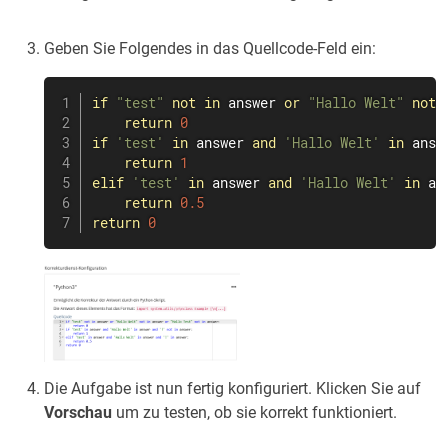
Geben Sie Folgendes in das Quellcode-Feld ein:
if
"test"
not
in
 answer 
or
"Hallo Welt"
not
return
0
if
'test'
in
 answer 
and
'Hallo Welt'
in
 answ
return
1
elif
'test'
in
 answer 
and
'Hallo Welt'
in
 an
return
0.5
return
0
Die Aufgabe ist nun fertig konfiguriert. Klicken Sie auf
Vorschau
um zu testen, ob sie korrekt funktioniert.