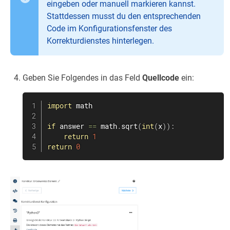
eingeben oder manuell markieren kannst.
Stattdessen musst du den entsprechenden
Code im Konfigurationsfenster des
Korrekturdienstes hinterlegen.
Geben Sie Folgendes in das Feld
Quellcode
ein:
import
 math

if
 answer 
==
 math
.
sqrt
(
int
(
x
)
)
:
return
1
return
0