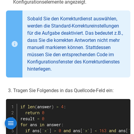
Konfigurationselemente angezeigt.
Sobald Sie den Korrekturdienst auswählen,
werden die Standard-Korrektureinstellungen
für die Aufgabe deaktiviert. Das bedeutet z.B.,
dass Sie die korrekten Antworten nicht mehr
manuell markieren können. Stattdessen
müssen Sie den entsprechenden Code im
Konfigurationsfenster des Korrekturdienstes
hinterlegen.
Tragen Sie Folgendes in das Quellcode-Feld ein:
if
len
(
answer
)
>
4
:
return
0
result 
=
0
for
 ans 
in
 answer
:
if
 ans
[
'x'
]
>
0
and
 ans
[
'x'
]
<
163
and
 ans
[
'y