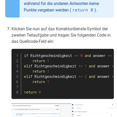
während für die anderen Antworten keine
return 0
Punkte vergeben werden (
).
Klicken Sie nun auf das Korrekturdienste-Symbol der
zweiten Teilaufgabe und tragen Sie folgenden Code in
das Quellcode-Feld ein:
if
 Richtgeschwindigkeit 
==
0
and
 answer 
==
2
return
1
elif
 Richtgeschwindigkeit 
==
1
and
 answer 
==
return
1
elif
 Richtgeschwindigkeit 
==
2
and
 answer 
==
return
1
return
0